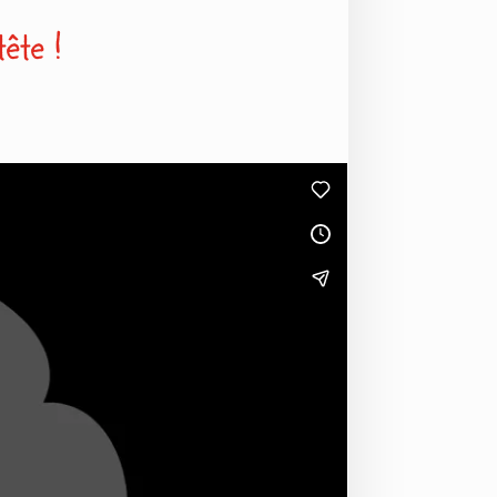
ête !