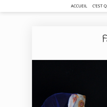
ACCUEIL
C’EST Q
F